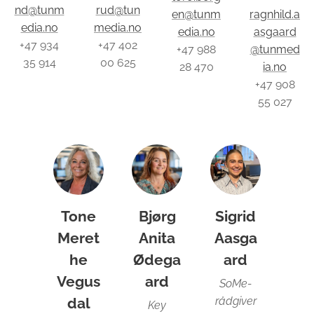
nd@tunm
rud@tun
en@tunm
ragnhild.a
edia.no
media.no
edia.no
asgaard
+47 934
+47 402
+47 988
@tunmed
35 914
00 625
28 470
ia.no
+47 908
55 027
Tone
Bjørg
Sigrid
Meret
Anita
Aasga
he
Ødega
ard
Vegus
ard
SoMe-
dal
rådgiver
Key