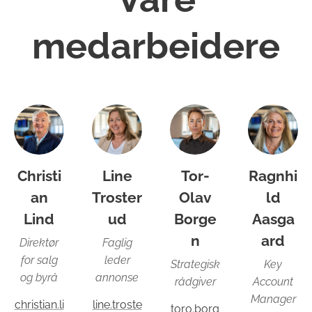
medarbeidere
Christi
Line
Tor-
Ragnhi
an
Troster
Olav
ld
Lind
ud
Borge
Aasga
n
ard
Direktør
Faglig
for salg
leder
Strategisk
Key
og byrå
annonse
rådgiver
Account
Manager
christian.li
line.troste
toro.borg