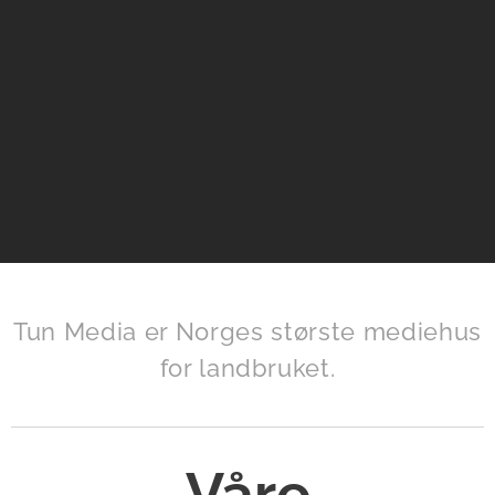
Tun Media er Norges største mediehus
for landbruket.
Våre