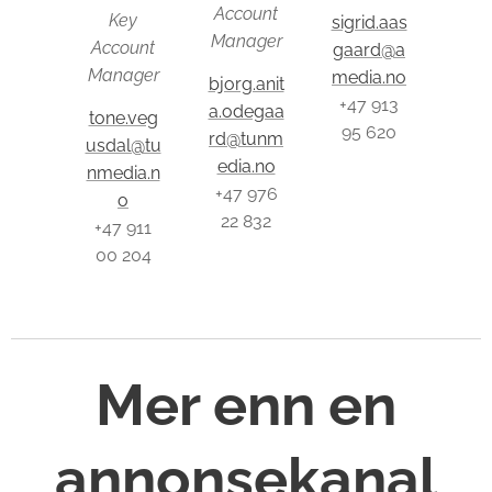
Account
Key
sigrid.aas
Manager
Account
gaard@a
Manager
media.no
bjorg.anit
+47 913
a.odegaa
tone.veg
95 620
rd@tunm
usdal@tu
edia.no
nmedia.n
+47 976
o
22 832
+47 911
00 204
Mer enn en
annonsekanal